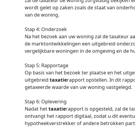
zal de taxateur de woning zorgvuldig bekijken en
wordt gelet op zaken zoals de staat van onderho
van de woning.
Stap 4: Onderzoek
Na het bezoek aan uw woning zal de taxateur a
de marktontwikkelingen een uitgebreid onderzo
vergelijkbare woningen in de omgeving en de hu
Stap 5: Rapportage
Op basis van het bezoek ter plaatse en het uitg
uitgebreid
taxatie
rapport opstellen. In dit rap
getaxeerde waarde van uw woning vastgelegd.
Stap 6: Oplevering
Nadat het
taxatie
rapport is opgesteld, zal de t
ontvangt het rapport digitaal, zodat u dit even
hypotheekverstrekker of andere betrokken parti