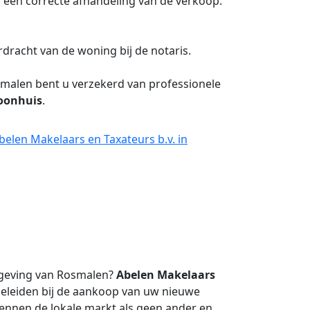
een correcte afhandeling van de verkoop.
rdracht van de woning bij de notaris.
malen bent u verzekerd van professionele
oonhuis
.
elen Makelaars en Taxateurs b.v. in
geving van Rosmalen?
Abelen Makelaars
geleiden bij de aankoop van uw nieuwe
kennen de lokale markt als geen ander en